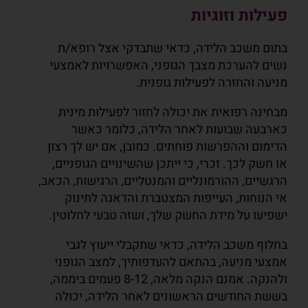
פעילות וזוגיות
בתום משכב הלידה, כדאי שתבדקי אצל רופא/ת
נשים להערכת מצבך הגופני, האפשרויות לאמצעי
מניעה והחזרה לפעילות גופנית.
מבחינה רפואית את יכולה לחזור לפעילות מינית
כארבעה שבועות לאחר הלידה, כלומר כאשר
הדימום וההפרשות פוחתים. כמובן, אם יש לך רצון
או חשק לכך. זכרי, כי ייתכן שהשינויים הגופניים,
הרגשיים, ההורמונליים והמנטליים, הרגישות, הכאב,
אי הנוחות, העייפות המצטברת והדאגה לתינוק
ישפיעו על מידת החשק שלך, ושזה טבעי לחלוטין.
בחלוף משכב הלידה, כדאי שתקבלי ייעוץ לגבי
אמצעי מניעה, בהתאם להעדפותיך, למצב הגופני
ולהנקה. אמנם הנקה מלאה, 8-12 פעמים ביממה,
בששת החודשים הראשונים לאחר הלידה, יכולה