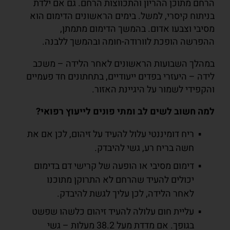
הרחם מתוכן ההריון והתכווצות הרחם. גם אם ילדת
בניתוח קיסרי, למשל. בימים הראשונים הדימום הוא
מסיבי וצבעו אדום. בהמשך הדימום מתמתן,
ההפרשה הופכת לוורודה-חומה ובהמשך ללבנה.
במהלך השבועות הראשונים לאחר הלידה – משכב
לידה – היעזרי בפדים ייעודיים, בתחתונים חד פעמיים
והקפידי לשמור על היגיינת האזור.
למה חשוב לשים לב ומתי פונים לייעוץ רפואי?
ריח דומיננטי עלול להעיד על זיהום, לכן אם את
חשה בריח רע, גשי להיבדק.
דימום מסיבי או הופעה של קרישי דם בדימום
יכולים להעיד שהרחם לא התרוקן מתוכנו
לאחר הלידה, לכן עליך לגשת להיבדק.
עליית חום עלולה להעיד זיהום כלשהו שפשט
בגופך. אם מדדת מעל 38.2 מעלות – גשי