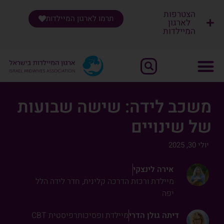
הצטרפות
תרמו לארגון המיילדות
לארגון
המיילדות
שִׂים
לֵב:
בְּאֲתָר
זֶה
מֻפְעֶלֶת
מַעֲרֶכֶת
משכב לידה: שישה שבועות
"נָגִישׁ
של שינויים
בִּקְלִיק"
הַמְּסַיַּעַת
לִנְגִישׁוּת
יולי 30, 2025
הָאֲתָר.
אירה לינצקי
מיילדת ורכזת הדרכה קלינית, חדר לידה הלל
יפה
דיתה גולן הדרי
מיילדת ופסיכותרפיסטית CBT