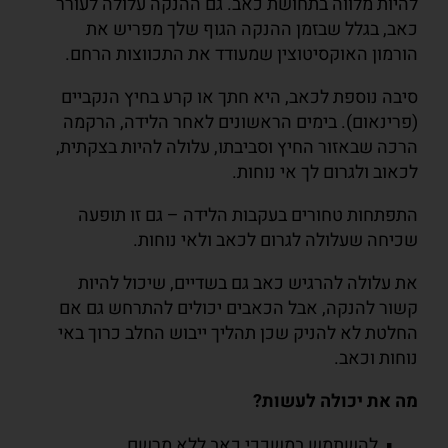
להיות מלווה בתחושת כאב. גם ההנקה עלולה לעורר
כאב, בגלל שבזמן ההנקה הגוף שלך מפריש את
הורמון האוקסיטוצין שמעודד את התכווצות הרחם.
סיבה נוספת לכאב, היא חתך או קרע בחיץ הנקביים
(פרינאום). בימים הראשונים לאחר הלידה, הרקמה
הרכה שבאזור החיץ וסביבתו, עלולה להיות בצקתית,
לכאוב ולגרום לך אי נוחות.
התפתחות טחורים בעקבות הלידה – גם זו תופעה
שכיחה שעלולה לגרום לכאב ולאי נוחות.
את עלולה להרגיש כאב גם בשדיים, שיכול להיות
קשור להנקה, אבל הכאבים יכולים להתרחש גם אם
החלטת לא להניק שכן תהליך ייבוש החלב כרוך באי
נוחות וכאב.
מה את יכולה לעשות?
להשתמש במשככי כאב ללא מרשם.