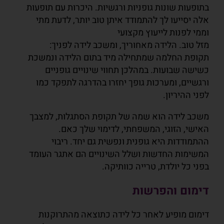
בתופעות שונות גופניות ורגשיות. היכרות עם תופעות
אלה יסייעו לך להתמודד איתן טוב יותר, לדעת מתי
וממי לפנות לייעוץ מקצועי
מזל טוב. הלידה מאחוריך, ומשכב לידה לפניך:
תקופת החלמה שמתחילה מיד בתום הלידה ונמשכת
כשישה שבועות. במהלכן תחווי שינויים גופניים
ורגשיים, ומערכות גופך יחזרו בהדרגה לתפקד כמו
לפני ההיריון.
משכב לידה הוא שמה של תקופת הסתגלות, למצבך
האישי, הזוגי, המשפחתי, לדימוי שלך כאם.
ההתמודדות היא גופנית ונפשית גם יחד. ריבוי
המשימות החדשות ושלל השינויים הם אתגר העומד
בפני כל יולדת, טרייה כוותיקה.
דימום והפרשות
דימום מופיע לאחר כל לידה כתוצאה מהתרוקנות