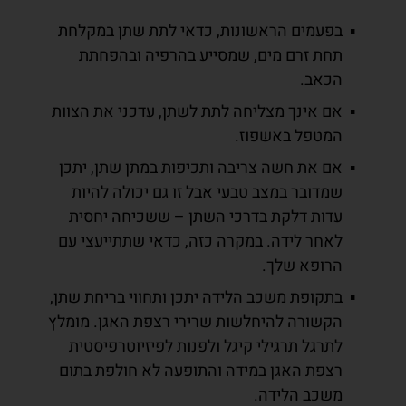
בפעמים הראשונות, כדאי לתת שתן במקלחת
תחת זרם מים, שמסייע בהרפיה ובהפחתת
הכאב.
אם אינך מצליחה לתת לשתן, עדכני את הצוות
המטפל באשפוז.
אם את חשה צריבה ותכיפות במתן שתן, יתכן
שמדובר במצב טבעי אבל זו גם יכולה להיות
עדות דלקת בדרכי השתן – ששכיחה יחסית
לאחר לידה. במקרה כזה, כדאי שתתייעצי עם
הרופא שלך.
בתקופת משכב הלידה יתכן ותחווי בריחת שתן,
הקשורה להיחלשות שרירי רצפת האגן. מומלץ
לתרגל תרגילי קיגל ולפנות לפיזיוטרפיסטית
רצפת האגן במידה והתופעה לא חולפת בתום
משכב הלידה.