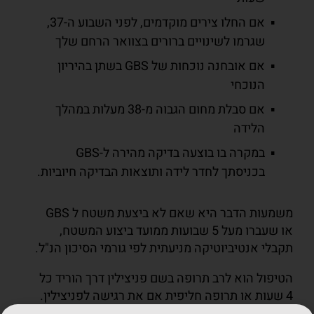
אם החלו צירים מוקדמים, לפני השבוע ה-37,
שגרמו לשינויים ברורים בצוואר הרחם שלך
אם אובחנה נוכחות של GBS בשתן בהיריון
הנוכחי
אם סבלת מחום הגבוה מ-38 מעלות במהלך
הלידה
במקרה בו בוצעה בדיקה מהירה ל-GBS
בכניסתך לחדר לידה ותוצאות הבדיקה חיוביות.
משמעות הדבר היא שאם לא ביצעת משטח ל GBS
או שעברו מעל 5 שבועות ממועד ביצוע המשטח,
תקבלי אנטיביוטיקה מניעתית לפי גורמי הסיכון הנ"ל.
הטיפול הוא לרב תרופה בשם פניצילין דרך הוריד כל
4 שעות או תרופה חליפית אם את רגישה לפניצילין.