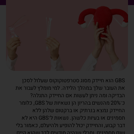
GBS הוא חיידק מסוג סטרפטוקוקוס שעלול לסכן
את העובר שלך במהלך הלידה. למי מומלץ לעבור את
הבדיקה ומה ניתן לעשות אם החיידק התגלה?
כ־20% מהנשים בהריון הן נשאיות של GBS, כלומר
החיידק נמצא בנרתיק או ברקטום שלהן ללא
תסמינים או בעיות כלשהן. נשאות ל־GBS היא לא
דבר קבוע, והחיידק יכול להופיע ולהיעלם, כאמור בלי
שום תסמינים, ומבלי שנהיה מודעים לכך שהוא קיים