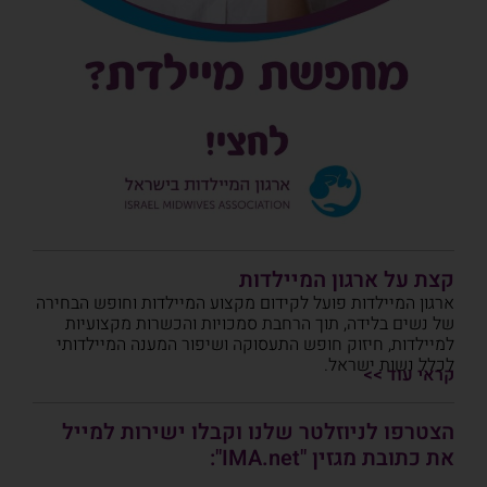
קצת על ארגון המיילדות
ארגון המיילדות פועל לקידום מקצוע המיילדות וחופש הבחירה
של נשים בלידה, תוך הרחבת סמכויות והכשרות מקצועיות
למיילדות, חיזוק חופש התעסוקה ושיפור המענה המיילדותי
לכלל נשות ישראל.
קראי עוד >>
הצטרפו לניוזלטר שלנו וקבלו ישירות למייל
את כתובת מגזין "IMA.net":