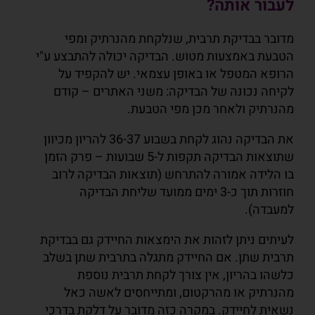
לעבור אותה?
מדובר בבדיקת תרבית, שנלקחת מהנרתיק ומפי
הטבעת באמצעות מטוש. הבדיקה יכולה להתבצע ע"י
הרופא המטפל או באופן עצמאי. יש להקפיד על
לקיחה נכונה של הבדיקה: משני האתרים – קודם
מהנרתיק ולאחר מכן מפי הטבעת.
את הבדיקה נהוג לקחת בשבוע 36-37 להריון מכיוון
שתוצאות הבדיקה תקפות ל-5 שבועות – פרק הזמן
בו הלידה אמורה להתרחש (תוצאות הבדיקה לרוב
חוזרות תוך כ-3 ימים ממועד שליחת הבדיקה
למעבדה).
לעיתים ניתן לזהות את הימצאות החיידק גם בבדיקת
תרבית שתן. אם החיידק מתגלה בתרבית שתן בשלב
כלשהו בהריון, אין צורך לקחת תרבית נוספת
מהנרתיק או מהרקטום, ומתייחסים לאשה כאל
נשאית לחיידק. במקרה כזה מדובר על דלקת בדרכי