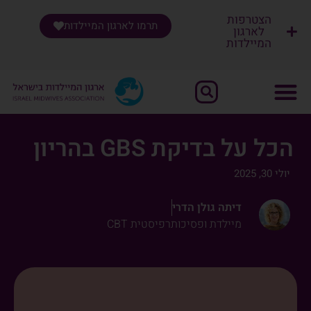
הצטרפות
תרמו לארגון המיילדות
לארגון
המיילדות
שִׂים
לֵב:
בְּאֲתָר
זֶה
מֻפְעֶלֶת
מַעֲרֶכֶת
הכל על בדיקת GBS בהריון
"נָגִישׁ
בִּקְלִיק"
יולי 30, 2025
הַמְּסַיַּעַת
לִנְגִישׁוּת
דיתה גולן הדרי
הָאֲתָר.
מיילדת ופסיכותרפיסטית CBT