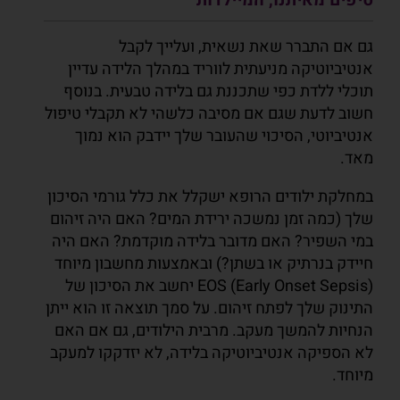
גם אם התברר שאת נשאית, ועלייך לקבל
אנטיביוטיקה מניעתית לווריד במהלך הלידה עדיין
תוכלי ללדת כפי שתכננת גם בלידה טבעית. בנוסף
חשוב לדעת שגם אם מסיבה כלשהי לא תקבלי טיפול
אנטיביוטי, הסיכוי שהעובר שלך יידבק הוא נמוך
מאד.
במחלקת ילודים הרופא ישקלל את כלל גורמי הסיכון
שלך (כמה זמן נמשכה ירידת המים? האם היה זיהום
במי השפיר? האם מדובר בלידה מוקדמת? האם היה
חיידק בנרתיק או בשתן?) ובאמצעות מחשבון מיוחד
EOS (Early Onset Sepsis) יחשב את הסיכון של
התינוק שלך לפתח זיהום. על סמך תוצאה זו הוא ייתן
הנחיות להמשך מעקב. מרבית הילודים, גם אם האם
לא הספיקה אנטיביוטיקה בלידה, לא יזדקקו למעקב
מיוחד.