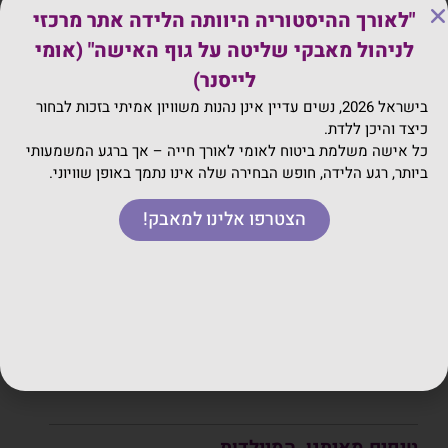
אם החיידק זוהה בתרבית שתן, תקבלי טיפול
"לאורך ההיסטוריה היוותה הלידה אתר מרכזי
אנטיביוטי (בד"כ דרך הפה) במהלך ההריון לטיפול
לניהול מאבקי שליטה על גוף האישה" (אומי
בדלקת, ובמהלך הלידה דרך הוריד כדי למנוע הדבקה
לייסנר)
של התינוק.
בישראל 2026, נשים עדיין אינן נהנות משוויון אמיתי בזכות לבחור
כיצד והיכן ללדת.
אם אינך בלידה פעילה ואין ירידת מים, אין צורך
כל אישה משלמת ביטוח לאומי לאורך חייה – אך ברגע המשמעותי
בטיפול אנטיביוטי גם אם יש משטח חיובי ל GBS!
ביותר, רגע הלידה, חופש הבחירה שלה אינו נתמך באופן שוויוני.
הצטרפו אלינו למאבק!
טיפים מאיתנו, המיילדות