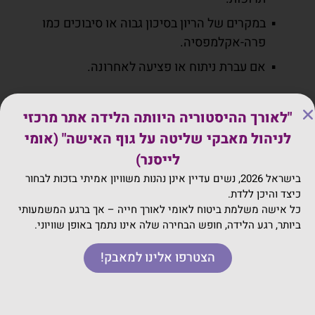
במקרים של הריון בסיכון גבוה או סיבוכים כמו
פרה-אקלמפסיה.
אם עברת ניתוח או פציעה לאחרונה.
במצבים כאלה, חשוב להתייעץ עם הרופא לפני שאת
"לאורך ההיסטוריה היוותה הלידה אתר מרכזי
מתחילה סדרת עיסויים.
לניהול מאבקי שליטה על גוף האישה" (אומי
מה המחקרים אומרים?
לייסנר)
בישראל 2026, נשים עדיין אינן נהנות משוויון אמיתי בזכות לבחור
תני לי לספר לך קצת נתונים מעניינים-
מחקרים הראו
כיצד והיכן ללדת.
שעיסוי יכול להפחית את רמות הקורטיזול אצל נשים
כל אישה משלמת ביטוח לאומי לאורך חייה – אך ברגע המשמעותי
ביותר, רגע הלידה, חופש הבחירה שלה אינו נתמך באופן שוויוני.
בהריון, מה שעוזר להפחית חרדה ודיכאון.
באחד
המחקרים, נשים שקיבלו עיסוי פעמיים בשבוע במשך
הצטרפו אלינו למאבק!
12 שבועות דיווחו על פחות כאבים, פחות
סיבוכים
בהריון ואפילו על פחות לידות מוקדמות.