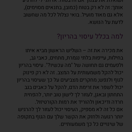
ושואלת את עצמך אם זה בטוח. אז תני לי להרגיע
אותך: זה לא רק
בטוח (כמובן, בתנאים מסוימים),
אלא גם מאוד מועיל. בואי נצלול לכל מה שחשוב
לדעת על הנושא.
למה בכלל עיסוי בהריון?
את מכירה את זה – השליש הראשון מביא איתו
בחילות, עייפות בלתי נגמרת, מתחים, כאבי גב,
ולפעמים גם
תחושה של "מה עכשיו?". עיסוי בהריון
יכול להקל משמעותית על המצב. זה לא רק פינוק
לגוף ולנפש;
מחקרים מצביעים על כך שעיסוי בהריון
יכול לשפר את זרימת הדם, להקל על כאבים בגב
התחתון ובאגן,
לעזור לך לישון טוב יותר, להפחית
חרדה ודיכאון ולהוריד את רמות הקורטיזול.
אם כל זה לא מספיק, העיסוי יכול לעזור לך להרגיש
יותר רגועה ולחזק את הקשר שלך עם הגוף בתקופה
של
שינויים כל כך משמעותיים.