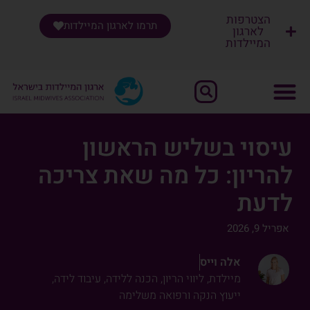
הצטרפות
תרמו לארגון המיילדות
לארגון
המיילדות
שִׂים
לֵב:
בְּאֲתָר
זֶה
מֻפְעֶלֶת
מַעֲרֶכֶת
עיסוי בשליש הראשון
"נָגִישׁ
להריון: כל מה שאת צריכה
בִּקְלִיק"
הַמְּסַיַּעַת
לדעת
לִנְגִישׁוּת
הָאֲתָר.
אפריל 9, 2026
אלה וייס
מיילדת, ליווי הריון, הכנה ללידה, עיבוד לידה,
ייעוץ הנקה ורפואה משלימה