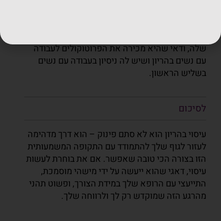
איך בוחרים מטפלת מתאימה?
כדי שהעיסוי יהיה בטוח ומועיל, חשוב לבחור מטפלת
שמתמחה בטיפול בנשים בהריון.
שאלי על ההכשרה
שלה, ודאי שהיא מכירה את הפרוטוקולים לעבודה
עם נשים בהריון ושיש לה ניסיון
בעבודה עם נשים
בשליש הראשון.
לסיכום
עיסוי בהריון הוא לא סתם פינוק – הוא דרך מדהימה
לעזור לגוף שלך להתמודד עם התקופה המשמעותית
הזו בצורה הכי טובה שאפשר. אם את בוחרת לעשות
עיסוי, דאגי שהוא ייעשה על ידי מישהי מוסמכת,
התייעצי עם הרופא שלך במידת הצורך, ופשוט תהני
מהרגע הזה שמוקדש רק לך ולרווחה שלך.