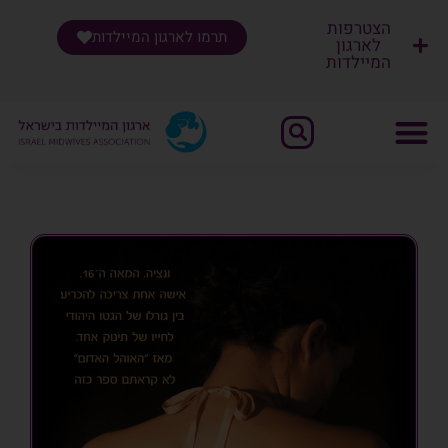
הצטרפות
תרמו לארגון המיילדות
לארגון
המיילדות
שִׂים
לֵב:
בְּאֲתָר
זֶה
מֻפְעֶלֶת
מַעֲרֶכֶת
"נָגִישׁ
בִּקְלִיק"
הַמְּסַיַּעַת
לִנְגִישׁוּת
הָאֲתָר.