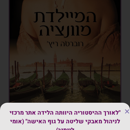
"לאורך ההיסטוריה היוותה הלידה אתר מרכזי
לניהול מאבקי שליטה על גוף האישה" (אומי
רומן היסטורי כובש ומותח שבמרכזו עומדת אישה אחת.