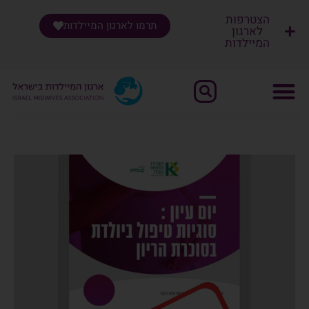
הצטרפות
תרמו לארגון המיילדות
לארגון
המיילדות
שִׂים
לֵב:
בְּאֲתָר
זֶה
מֻפְעֶלֶת
מַעֲרֶכֶת
"נָגִישׁ
בִּקְלִיק"
הַמְּסַיַּעַת
לִנְגִישׁוּת
הָאֲתָר.