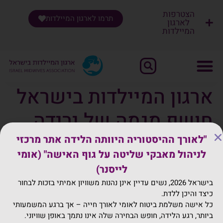
הצטרפות
תרמו לארגון המיילדות
לארגון
המיילדות
שִׂים
לֵב:
בְּאֲתָר
זֶה
מֻפְעֶלֶת
ארגון המיילדות בישראל
מַעֲרֶכֶת
"נָגִישׁ
חושף מגמה של ירידה
בִּקְלִיק"
הַמְּסַיַּעַת
בהנקה: "מטריד"
"לאורך ההיסטוריה היוותה הלידה אתר מרכזי
לִנְגִישׁוּת
לניהול מאבקי שליטה על גוף האישה" (אומי
הָאֲתָר.
לייסנר)
בישראל 2026, נשים עדיין אינן נהנות משוויון אמיתי בזכות לבחור
ההיריון
כיצד והיכן ללדת.
כל אישה משלמת ביטוח לאומי לאורך חייה – אך ברגע המשמעותי
הלידה
ביותר, רגע הלידה, חופש הבחירה שלה אינו נתמך באופן שוויוני.