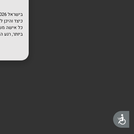
לְעִוְורִים
הַמִּשְׁתַּמְּשִׁים
בְּתוֹכְנַת
קוֹרֵא־מָסָךְ;
כיצד והיכן ל
לְחַץ
כל אישה משל
ביותר, רגע ה
Control-
F10
לִפְתִיחַת
תַּפְרִיט
נְגִישׁוּת.
נגישות