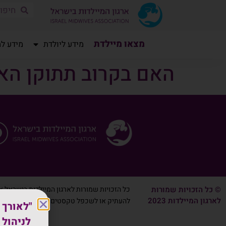
שִׂים
מצאו מיילדת
מידע ליולדת
מידע למ
לֵב:
בְּאֲתָר
האם בקרוב תתוקן האפ
זֶה
מֻפְעֶלֶת
מַעֲרֶכֶת
"נָגִישׁ
בִּקְלִיק"
הַמְּסַיַּעַת
לִנְגִישׁוּת
הָאֲתָר.
לְחַץ
Control-
© כל הזכויות שמורות
כל הזכויות שמורות לארגון המיילדות בישראל אי
F11
לארגון המיילדות 2023
להעתיק או לשכפל טקסטים ותמונות מאתר זה
לְהַתְאָמַת
"לאורך 
הָאֲתָר
לניהול 