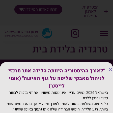
הצטרפות
תרמו לארגון המיילדות
לארגון
המיילדות
שִׂים
לֵב:
בְּאֲתָר
זֶה
מֻפְעֶלֶת
טרגדיה בלידת בית
מַעֲרֶכֶת
"נָגִישׁ
בִּקְלִיק"
הַמְּסַיַּעַת
"לאורך ההיסטוריה היוותה הלידה אתר מרכזי
לִנְגִישׁוּת
ההיריון
לניהול מאבקי שליטה על גוף האישה" (אומי
הָאֲתָר.
הלידה
לייסנר)
משכב לידה
בישראל 2026, נשים עדיין אינן נהנות משוויון אמיתי בזכות לבחור
ימי עיון
כיצד והיכן ללדת.
כל אישה משלמת ביטוח לאומי לאורך חייה – אך ברגע המשמעותי
הרצאות בזום
ביותר, רגע הלידה, חופש הבחירה שלה אינו נתמך באופן שוויוני.