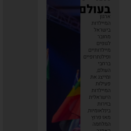
בעולם
ארגון
המיילדות
בישראל
מחובר
לגופים
מיילדותיים
ופילנתרופיים
ברחבי
העולם,
ומייצג את
פעילות
המיילדות
הישראלית
בזירות
בינלאומיות.
מאז פרוץ
המלחמה
האתגר