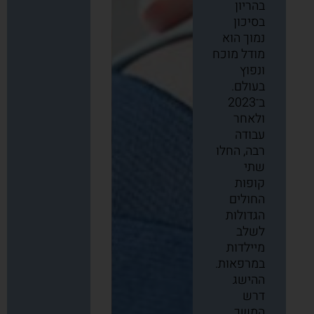
בהריון
בסיכון
נמוך הוא
מודל מוכח
ונפוץ
בעולם.
ב־2023
ולאחר
עבודה
רבה, החלו
שתי
קופות
החולים
הגדולות
לשלב
מיילדות
במרפאות.
ההישג
דרש
המשך