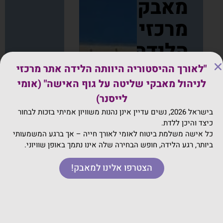
מאבק
מרכזי
הלידה
ב־2017
"לאורך ההיסטוריה היוותה הלידה אתר מרכזי
נסגרו
לניהול מאבקי שליטה על גוף האישה" (אומי
מרכזי
הלידה
לייסנר)
בישראל
בישראל 2026, נשים עדיין אינן נהנות משוויון אמיתי בזכות לבחור
בהוראת
כיצד והיכן ללדת.
משרד
כל אישה משלמת ביטוח לאומי לאורך חייה – אך ברגע המשמעותי
הבריאות,
ביותר, רגע הלידה, חופש הבחירה שלה אינו נתמך באופן שוויוני.
פגיעה
בזכות
הצטרפו אלינו למאבק!
הבחירה
של נשים.
ארגון
המיילדות