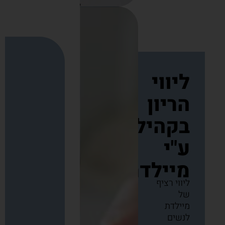
ליווי
הריון
בקהילה
ע"י
מיילדת
ליווי רציף
של
מיילדת
לנשים