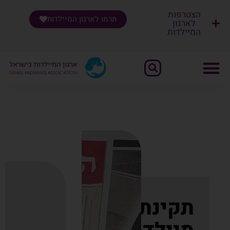
הצטרפות
תרמו לארגון המיילדות
לארגון
המיילדות
שִׂים
לֵב:
בְּאֲתָר
זֶה
מֻפְעֶלֶת
מַעֲרֶכֶת
"נָגִישׁ
בִּקְלִיק"
הַמְּסַיַּעַת
לִנְגִישׁוּת
הָאֲתָר.
תקינת