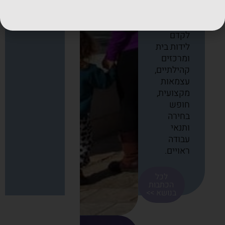
היה שותף
למאבק,
וממשיך
לקדם
לידות בית
ומרכזים
קהילתיים,
עצמאות
מקצועית,
חופש
בחירה
ותנאי
עבודה
ראויים.
לכל
הכתבות
בנושא >>