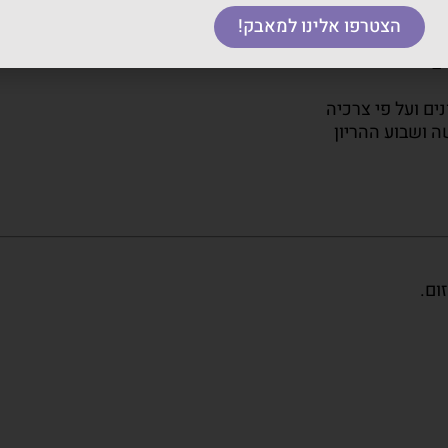
הצטרפו אלינו למאבק!
ון, משמעותן והחלופות האפשריות
ים
ים ועל פי צרכיה
שה ושבוע ההריון