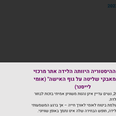
ההיסטוריה היוותה הלידה אתר מרכזי
.
מאבקי שליטה על גוף האישה" (אומי
לייסנר)
בישראל 2026, נשים עדיין אינן נהנות משוויון אמיתי בזכות לבחור
לדת.
מת ביטוח לאומי לאורך חייה – אך ברגע המשמעותי
הלך תקופת ההריון ע"פ נהלים וחוזרים עדכניים, וספרות מקצוע
לידה, חופש הבחירה שלה אינו נתמך באופן שוויוני.