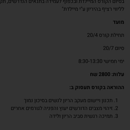
לְעִוְורִים
בסיום הקורס המיילדת ובכפוף לעמידה בתנאים הנדרשים, תקבל
הַמִּשְׁתַּמְּשִׁים
לליווי רציף בהיריון ע"י מיילדת"
בְּתוֹכְנַת
קוֹרֵא־מָסָךְ;
מועד
לְחַץ
Control-
תחילת קורס 20/4
F10
לִפְתִיחַת
סיום 20/7
תַּפְרִיט
נְגִישׁוּת.
ימי חמישי 8:30-13:30
עלות:
2800 שח
ההוראה בקורס תעסוק ב:
תכנון ויישום מעקב הריון לנשים בסיכון נמוך
זיהוי מצבים הדורשים יעוץ והפניה לגורמים אחרים
תמיכה רגשית סביב הריון ולידה