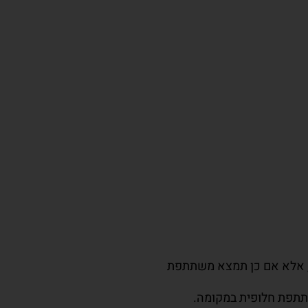
יב המשתתפת ב-50% מתשלום שכר הלימוד, אלא אם כן תמצא משתתפת
תתפת חלופית במקומה.