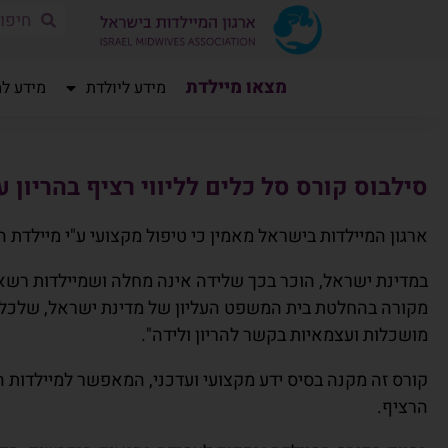
שִׂים
מצאו מיילדת
מידע ליולדת
מידע למ
לֵב:
בְּאֲתָר
זֶה
מֻפְעֶלֶת
סילבוס קורס סל כלים לליווי רציף בהריון ע"י מ
מַעֲרֶכֶת
"נָגִישׁ
ארגון המיילדות בישראל מאמין כי טיפול מקצועי ע"י מיילדת ה
בִּקְלִיק"
הַמְּסַיַּעַת
במדינת ישראל, הוכר בכך שלידה אינה מחלה ושמיילדות רשאיו
לִנְגִישׁוּת
מקורה בהחלטת בית המשפט העליון של מדינת ישראל, שלכל א
הָאֲתָר.
לְחַץ
מושכלות ועצמאיות בקשר להריון ולידה".
Control-
קורס זה מקנה בסיס ידע מקצועי ועדכני, המאפשר למיילדות ה
F11
לְהַתְאָמַת
הרציף.
הָאֲתָר